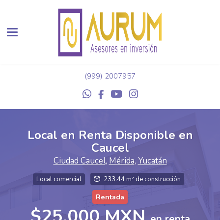
Toggle navigation
(999) 2007957
Local en Renta Disponible en
Caucel
Ciudad Caucel
,
Mérida
,
Yucatán
Local comercial
233.44 m² de construcción
Rentada
$25,000 MXN
en renta