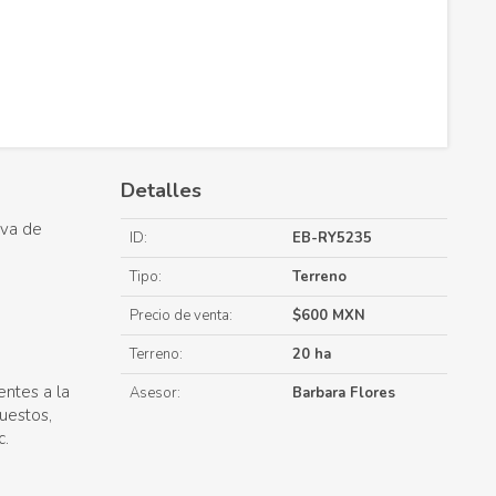
Detalles
iva de
ID:
EB-RY5235
Tipo:
Terreno
Precio de venta:
$600 MXN
Terreno:
20 ha
entes a la
Asesor:
Barbara Flores
uestos,
c.