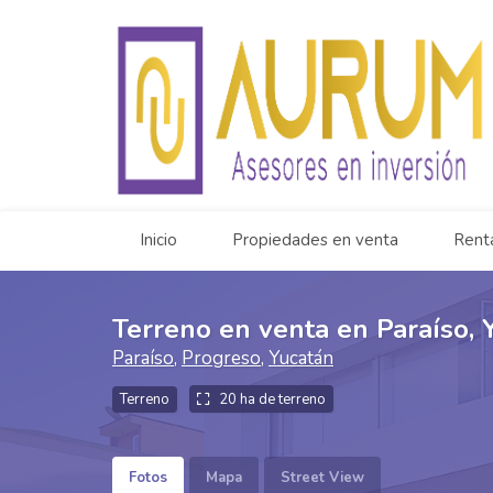
Inicio
Propiedades en venta
Rent
Terreno en venta en Paraíso, Y
Paraíso
,
Progreso
,
Yucatán
Terreno
20 ha de terreno
Fotos
Mapa
Street View