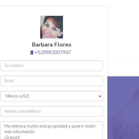
(999) 2007957
barbara.flores@aurummid.com
Barbara Flores
+529992007957
eas vender?
$600 MXN
en venta