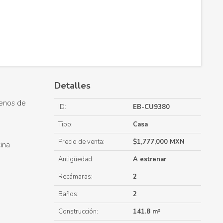
Detalles
renos de
ID:
EB-CU9380
Tipo:
Casa
Precio de venta:
$1,777,000 MXN
ina
.
Antigüedad:
A estrenar
Recámaras:
2
Baños:
2
Construcción:
141.8 m²