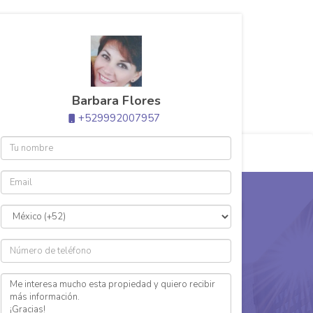
(999) 2007957
barbara.flores@aurummid.com
Barbara Flores
+529992007957
eas vender?
$1,777,000 MXN
Vendida
n venta