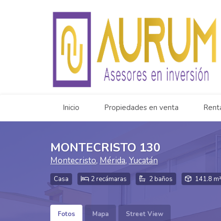
Inicio
Propiedades en venta
Rent
MONTECRISTO 130
Montecristo
,
Mérida
,
Yucatán
Casa
2 recámaras
2 baños
141.8 m²
Fotos
Mapa
Street View