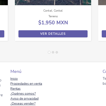
Conkal, Conkal
Terreno
$1,950 MXN
VER DETALLES
Menú
C
T
Inicio
o
b
Propiedades en venta
s
Rentas
¿Quiénes somos?
re
Aviso de privacidad
¿Deseas vender?