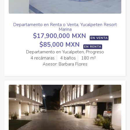
Departamento en Renta o Venta, Yucalpeten Resort
Marina
$17,900,000 MXN
EN VENTA
$85,000 MXN
EN RENTA
Departamento en Yucalpeten, Progreso
4 recámaras
4 baños
180 m²
Asesor: Barbara Flores