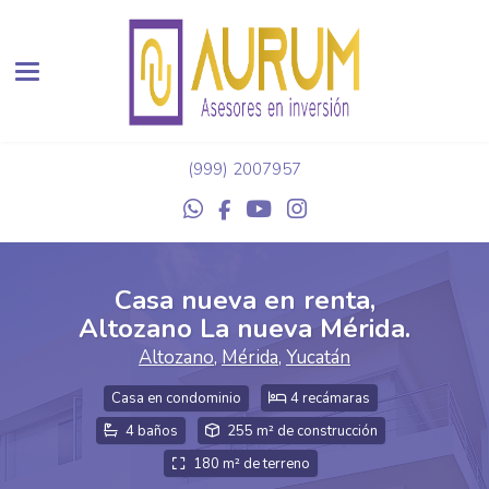
Toggle navigation
(999) 2007957
Casa nueva en renta,
Altozano La nueva Mérida.
Altozano
,
Mérida
,
Yucatán
Casa en condominio
4 recámaras
4 baños
255 m² de construcción
180 m² de terreno